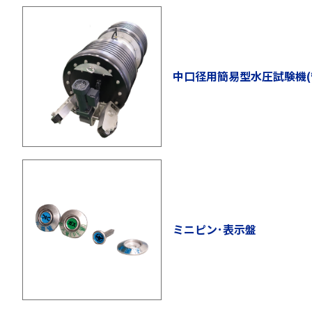
中口径用簡易型水圧試験機(
ミニピン･表示盤