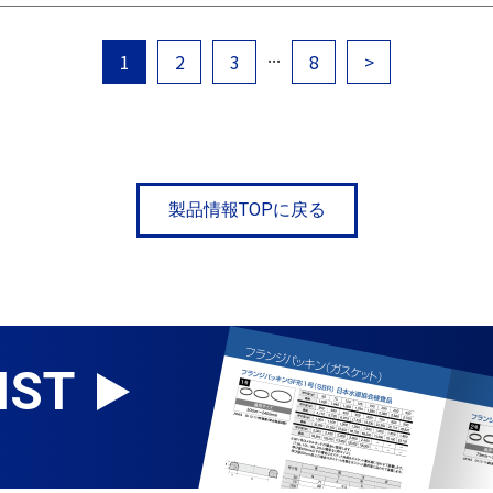
...
1
2
3
8
>
製品情報TOPに戻る
IST