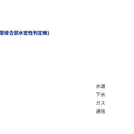
管接合部水密性判定機)
水道
下水
ガス
通信