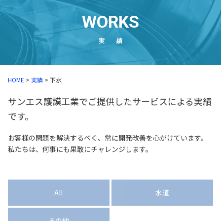
WORKS
実 績
HOME
>
実績
>
下水
サンエス護謨工業でご提供したサービスによる実績
です。
お客様の問題を解決するべく、常に開発改善を心がけています。
私たちは、何事にも果敢にチャレンジします。
All
水道
その他