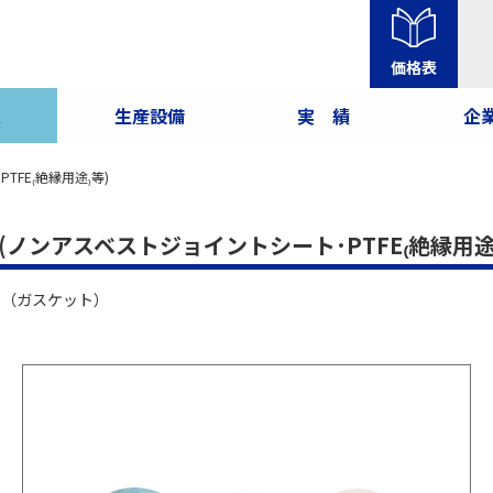
価格表
報
生産設備
実 績
企
FE₍絶縁用途₎等)
ノンアスベストジョイントシート･PTFE₍絶縁用途₎
ン（ガスケット）